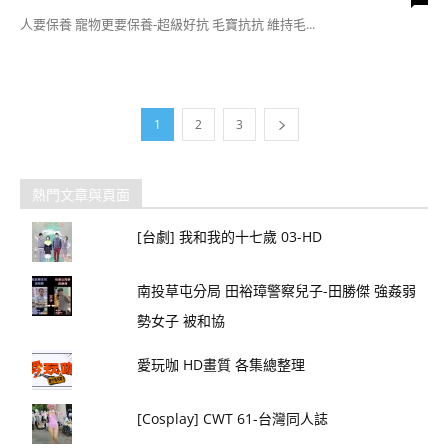
人要保養 寵物更要保養-超級好抗 毛寶抗抗 維持毛...
1
2
3
熱門文章與頁面
[台劇] 我和我的十七歲 03-HD
南投草屯分局 田裕璋警察兒子-田勝傑 強姦弱
勢女子 被和協
愛玩咖 HD畫質 各集總整理
[Cosplay] CWT 61-台灣同人誌