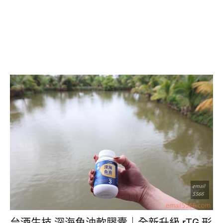
台酒生技 深海魚油軟膠囊｜全新升級 rTG 形