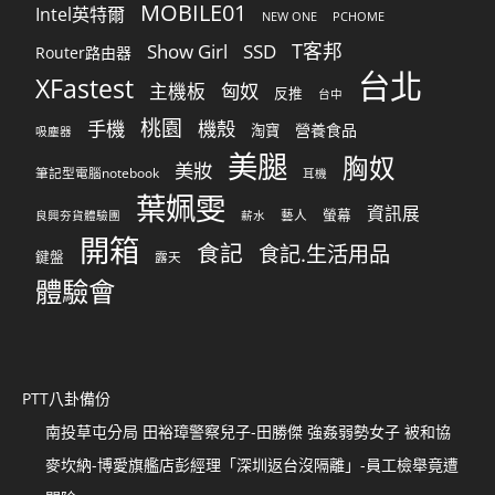
MOBILE01
Intel英特爾
NEW ONE
PCHOME
T客邦
Show Girl
SSD
Router路由器
台北
XFastest
匈奴
主機板
反推
台中
桃園
手機
機殼
營養食品
淘寶
吸塵器
美腿
胸奴
美妝
筆記型電腦notebook
耳機
葉姵雯
資訊展
螢幕
藝人
良興夯貨體驗團
薪水
開箱
食記
食記.生活用品
鍵盤
露天
體驗會
PTT八卦備份
南投草屯分局 田裕璋警察兒子-田勝傑 強姦弱勢女子 被和協
麥坎納-博愛旗艦店彭經理「深圳返台沒隔離」-員工檢舉竟遭