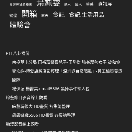
葉姵雯
資訊展
螢幕
藝人
良興夯貨體驗團
薪水
開箱
食記
食記.生活用品
鍵盤
露天
體驗會
PTT八卦備份
南投草屯分局 田裕璋警察兒子-田勝傑 強姦弱勢女子 被和協
麥坎納-博愛旗艦店彭經理「深圳返台沒隔離」-員工檢舉竟遭
開除
楊伊湄.楊醫美.email5566 黑掉事件懶人包
綜藝節目影音線上觀看
綜藝玩很大 HD畫質 各集總整理
飢餓遊戲5566 HD畫質 各集總整理
動漫影音線上觀看