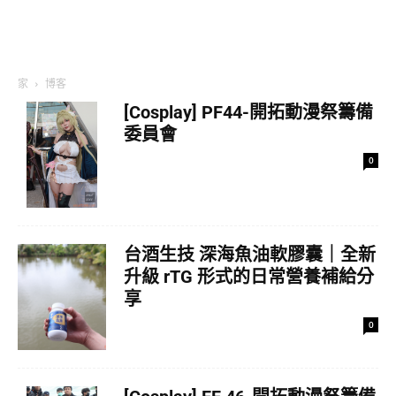
家
博客
[Cosplay] PF44-開拓動漫祭籌備
委員會
0
台酒生技 深海魚油軟膠囊｜全新
升級 rTG 形式的日常營養補給分
享
0