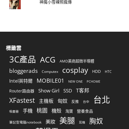
神魔小雪裸照瘋傳
標籤雲
3C產品
ACG
AMD美商超微半導體
cosplay
bloggerads
HDD
Computex
HTC
MOBILE01
Intel英特爾
NEW ONE
PCHOME
T客邦
Show Girl
SSD
Router路由器
台北
XFastest
匈奴
主機板
反推
台中
桃園
手機
機殼
營養食品
淘寶
吸塵器
美腿
胸奴
美妝
筆記型電腦notebook
耳機