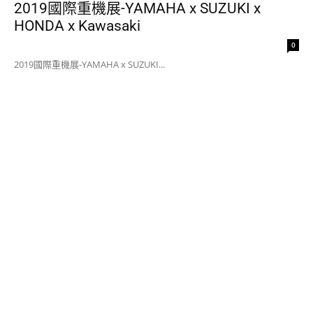
2019國際重機展-YAMAHA x SUZUKI x
HONDA x Kawasaki
0
2019國際重機展-YAMAHA x SUZUKI...