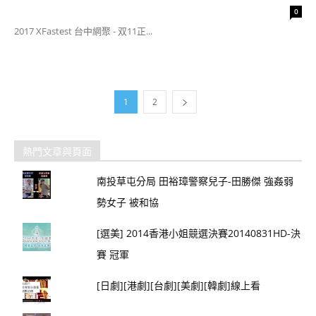
0
2017 XFastest 台中網聚 - 双11正...
1
2
熱門文章與頁面
南投草屯分局 田裕璋警察兒子-田勝傑 強姦弱
勢女子 被和協
[選美] 2014香港小姐競選決賽20140831HD-決
賽 冠軍
[日劇][港劇][台劇][美劇][韓劇]線上看