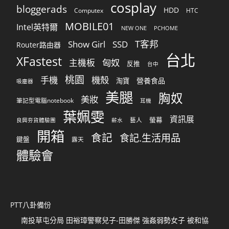
cosplay
bloggerads
HDD
Computex
HTC
MOBILE01
Intel英特爾
NEW ONE
PCHOME
T客邦
Show Girl
SSD
Router路由器
台北
XFastest
匈奴
主機板
反推
台中
桃園
手機
機殼
營養食品
淘寶
吸塵器
美腿
胸奴
美妝
筆記型電腦notebook
耳機
葉姵雯
資訊展
螢幕
藝人
良興夯貨體驗團
薪水
開箱
食記
食記.生活用品
鍵盤
露天
體驗會
PTT八卦備份
南投草屯分局 田裕璋警察兒子-田勝傑 強姦弱勢女子 被和協