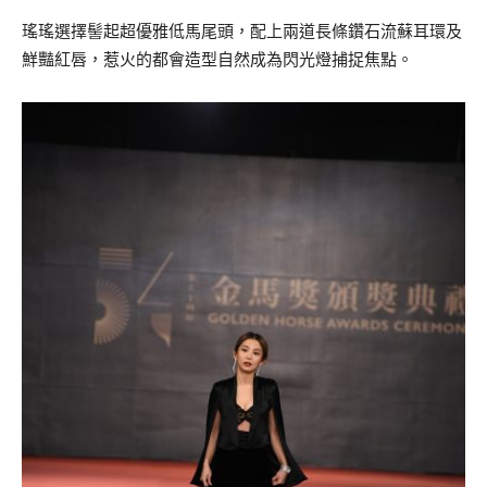
瑤瑤選擇髻起超優雅低馬尾頭，配上兩道長條鑽石流蘇耳環及
鮮豔紅唇，惹火的都會造型自然成為閃光燈捕捉焦點。