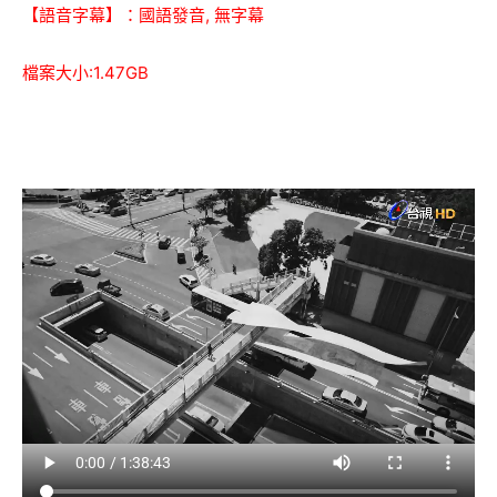
【語音字幕】：國語發音, 無字幕
檔案大小:1.47GB