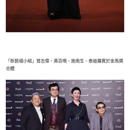
「新藝城小組」曾志偉、黃百鳴、施南生、泰迪羅賓於金馬獎
合體