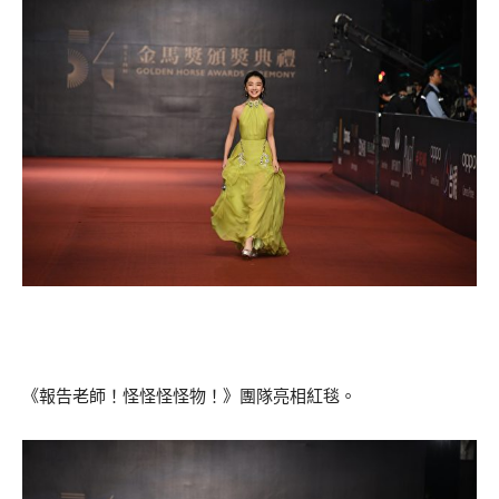
《報告老師！怪怪怪怪物！》團隊亮相紅毯。