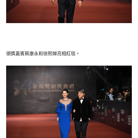
頒獎嘉賓蔡康永和徐熙娣亮相紅毯。