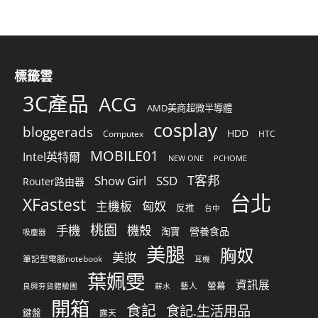
標籤雲
3C產品
ACG
AMD美商超微半導體
cosplay
bloggerads
HDD
Computex
HTC
MOBILE01
Intel英特爾
NEW ONE
PCHOME
T客邦
Show Girl
SSD
Router路由器
台北
XFastest
匈奴
主機板
反推
台中
桃園
手機
機殼
營養食品
淘寶
吸塵器
美腿
胸奴
美妝
筆記型電腦notebook
耳機
葉姵雯
資訊展
螢幕
藝人
良興夯貨體驗團
薪水
開箱
食記
食記.生活用品
鍵盤
露天