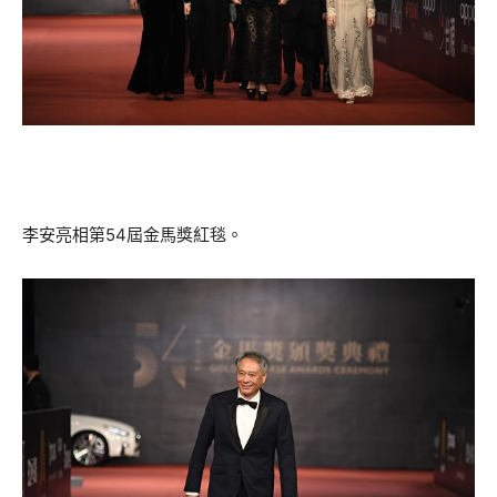
李安亮相第54屆金馬獎紅毯。