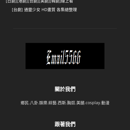
[日劇][港劇][台劇][美劇][韓劇]線上看
[台劇] 通靈少女 HD畫質 各集總整理
關於我們
鄉民.八卦.娛樂.綜藝.西斯.胸奴.美腿.cosplay.動漫
跟著我們