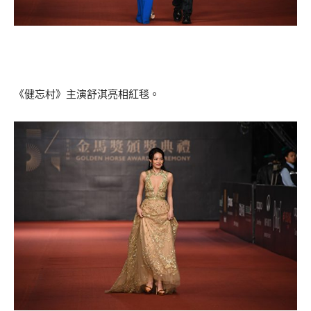
《健忘村》主演舒淇亮相紅毯。