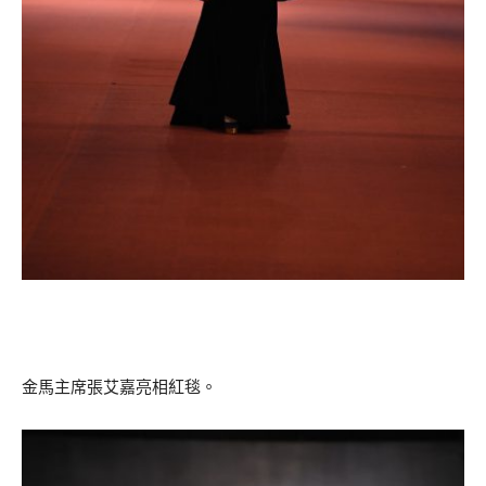
金馬主席張艾嘉亮相紅毯。