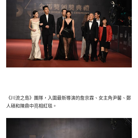
《川流之島》團隊，入圍最新導演的詹京霖、女主角尹馨、鄭
人碩和陳鼎中亮相紅毯。