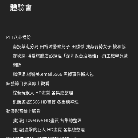
體驗會
PTT八卦備份
南投草屯分局 田裕璋警察兒子-田勝傑 強姦弱勢女子 被和協
麥坎納-博愛旗艦店彭經理「深圳返台沒隔離」-員工檢舉竟遭
開除
楊伊湄.楊醫美.email5566 黑掉事件懶人包
綜藝節目影音線上觀看
綜藝玩很大 HD畫質 各集總整理
飢餓遊戲5566 HD畫質 各集總整理
動漫影音線上觀看
[動漫] LoveLive HD畫質 各集總整理
[動漫]進擊的巨人 HD畫質 各集總整理