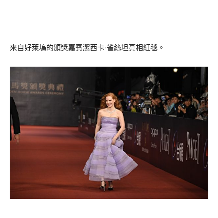
來自好萊塢的頒獎嘉賓潔西卡‧雀絲坦亮相紅毯。