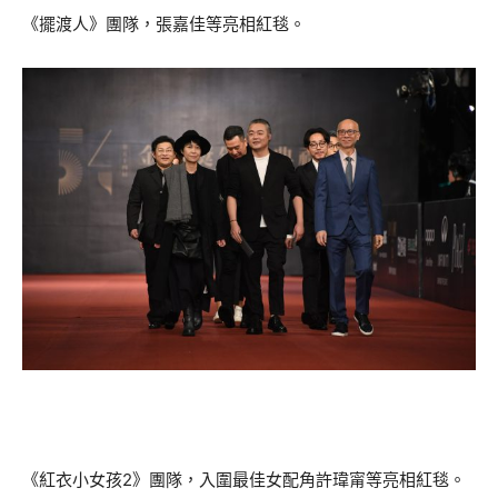
《擺渡人》團隊，張嘉佳等亮相紅毯。
《紅衣小女孩2》團隊，入圍最佳女配角許瑋甯等亮相紅毯。