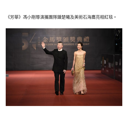
《芳華》馮小剛導演攜團隊鍾楚曦及美術石海鷹亮相紅毯。