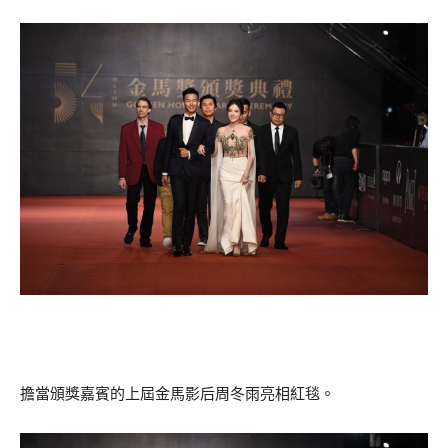
擔當頒獎嘉賓的上屆金馬影后周冬雨亮相紅毯。