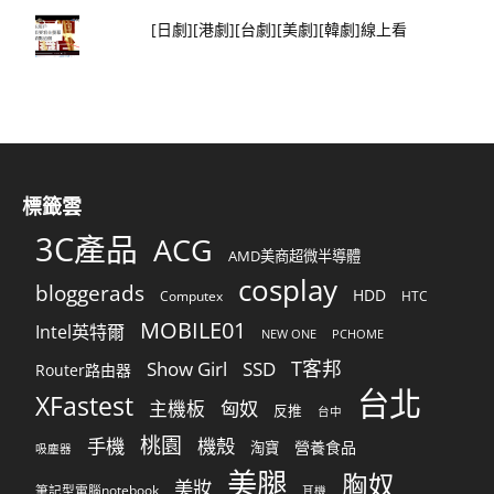
[日劇][港劇][台劇][美劇][韓劇]線上看
標籤雲
3C產品
ACG
AMD美商超微半導體
cosplay
bloggerads
HDD
Computex
HTC
MOBILE01
Intel英特爾
NEW ONE
PCHOME
T客邦
Show Girl
SSD
Router路由器
台北
XFastest
匈奴
主機板
反推
台中
桃園
手機
機殼
營養食品
淘寶
吸塵器
美腿
胸奴
美妝
筆記型電腦notebook
耳機