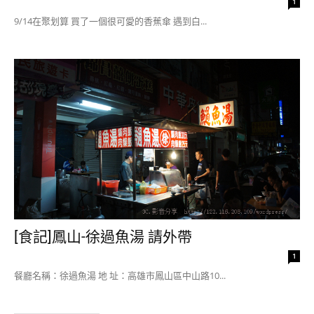
1
9/14在聚划算 買了一個很可愛的香蕉傘 遇到白...
[食記]鳳山-徐過魚湯 請外帶
1
餐廳名稱：徐過魚湯 地 址：高雄市鳳山區中山路10...