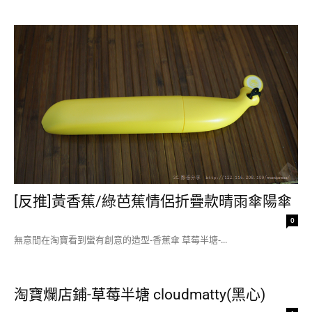
[反推]黃香蕉/綠芭蕉情侶折疊款晴雨傘陽傘
0
無意間在淘寶看到蠻有創意的造型-香蕉傘 草莓半塘-...
淘寶爛店鋪-草莓半塘 cloudmatty(黑心)