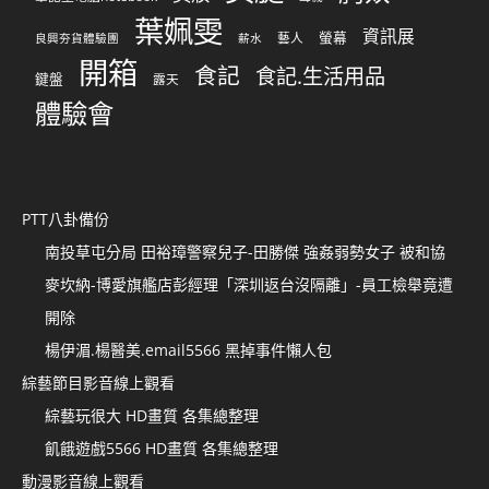
葉姵雯
資訊展
螢幕
藝人
良興夯貨體驗團
薪水
開箱
食記
食記.生活用品
鍵盤
露天
體驗會
PTT八卦備份
南投草屯分局 田裕璋警察兒子-田勝傑 強姦弱勢女子 被和協
麥坎納-博愛旗艦店彭經理「深圳返台沒隔離」-員工檢舉竟遭
開除
楊伊湄.楊醫美.email5566 黑掉事件懶人包
綜藝節目影音線上觀看
綜藝玩很大 HD畫質 各集總整理
飢餓遊戲5566 HD畫質 各集總整理
動漫影音線上觀看