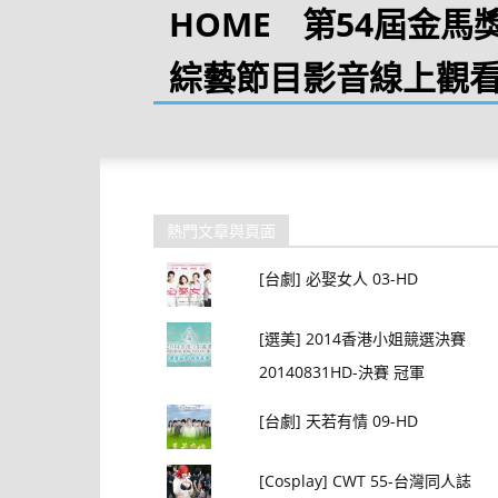
HOME
第54屆金馬獎
綜藝節目影音線上觀
熱門文章與頁面
[台劇] 必娶女人 03-HD
[選美] 2014香港小姐競選決賽
20140831HD-決賽 冠軍
[台劇] 天若有情 09-HD
[Cosplay] CWT 55-台灣同人誌