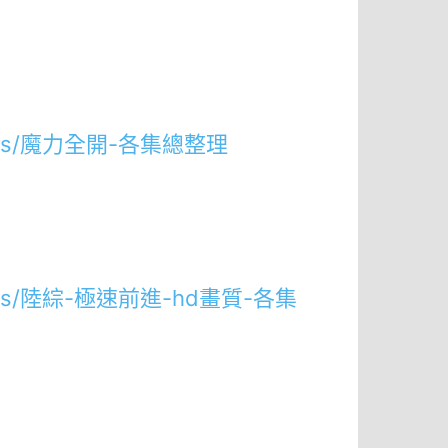
dpress/魔力全開-各集總整理
dpress/陸綜-極速前進-hd畫質-各集