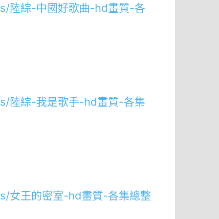
dpress/陸綜-中國好歌曲-hd畫質-各
dpress/陸綜-我是歌手-hd畫質-各集
rdpress/女王的密室-hd畫質-各集總整