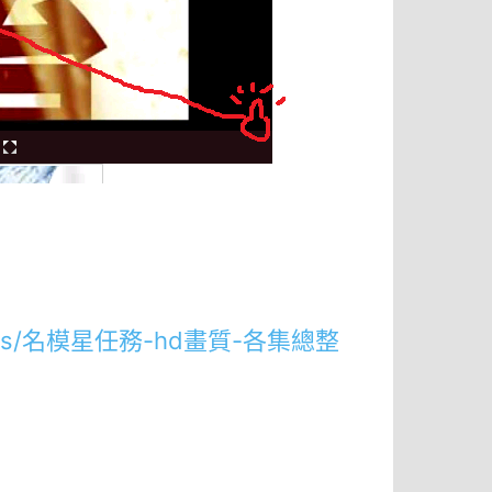
rdpress/名模星任務-hd畫質-各集總整