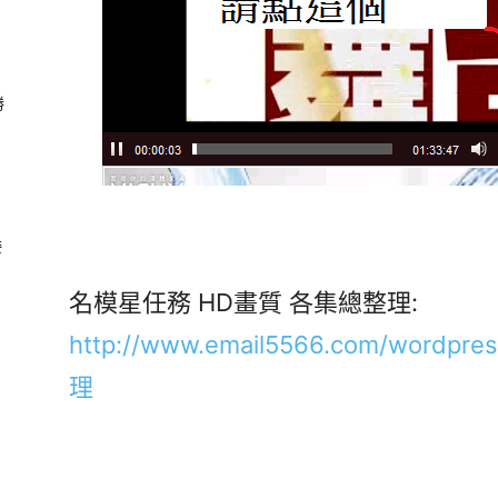
勝
委
名模星任務 HD畫質 各集總整理:
http://www.email5566.com/wo
理