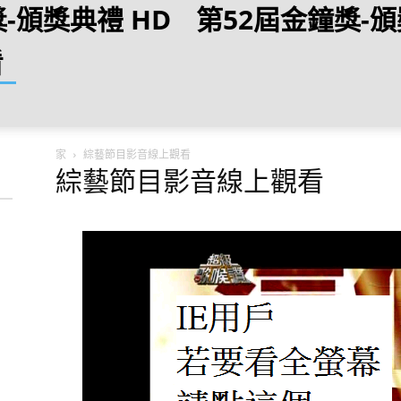
-頒獎典禮 HD
第52屆金鐘獎-
看
家
綜藝節目影音線上觀看
綜藝節目影音線上觀看