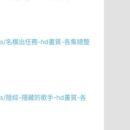
rdpress/名模出任務-hd畫質-各集總整
dpress/陸綜-隱藏的歌手-hd畫質-各